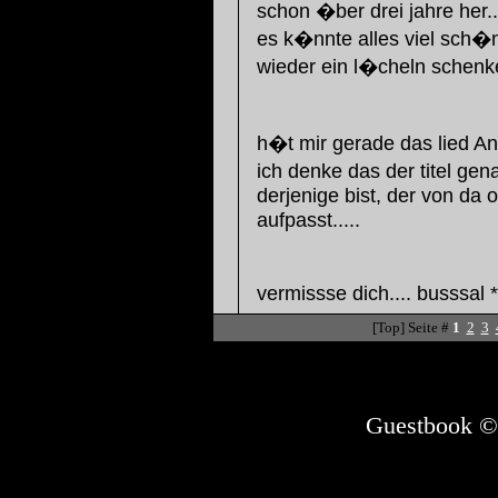
schon �ber drei jahre her..
es k�nnte alles viel sch�n
wieder ein l�cheln schenk
h�t mir gerade das lied An
ich denke das der titel gen
derjenige bist, der von da 
aufpasst.....
vermissse dich.... busssal *
[Top] Seite #
1
2
3
Guestbook ©