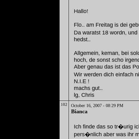
Hallo!
Flo.. am Freitag is dei geb
Da waratst 18 wordn, und i
hedst..
Allgemein, keman, bei so
hoch, de sonst scho irgen
Aber genau das ist das Pos
Wir werden dich einfach 
N.I.E !
machs gut..
lg, Chris
102
October 16, 2007 - 08:29 PM
Bianca
Ich finde das so tr�urig i
pers�nlich aber was ihr m