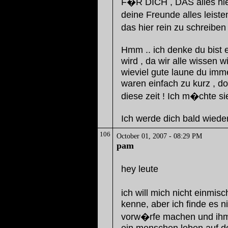
F�R DICH , DAS alles hier
deine Freunde alles leiste
das hier rein zu schreiben
Hmm .. ich denke du bist
wird , da wir alle wissen 
wieviel gute laune du imm
waren einfach zu kurz , d
diese zeit ! Ich m�chte si
Ich werde dich bald wiede
106
October 01, 2007 - 08:29 PM
pam
hey leute
ich will mich nicht einmis
kenne, aber ich finde es nic
vorw�rfe machen und ihm 
ein menschen leben auf de