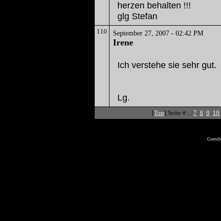
herzen behalten !!!
glg Stefan
110
September 27, 2007 - 02:42 PM
Irene
Ich verstehe sie sehr gut.
Lg.
[
Top
] Seite # ...
7
8
9
10
Guest