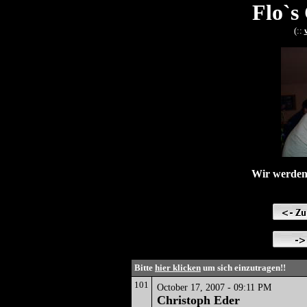
Flo`s
(::
Wir werden 
Bitte
hier klicken
um sich einzutragen!!
101
October 17, 2007 - 09:11 PM
Christoph Eder