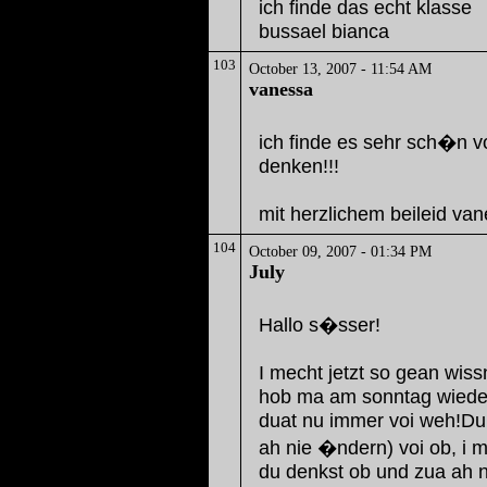
ich finde das echt klasse
bussael bianca
103
October 13, 2007 - 11:54 AM
vanessa
ich finde es sehr sch�n v
denken!!!
mit herzlichem beileid va
104
October 09, 2007 - 01:34 PM
July
Hallo s�sser!
I mecht jetzt so gean wiss
hob ma am sonntag wieder
duat nu immer voi weh!Du 
ah nie �ndern) voi ob, i m
du denkst ob und zua ah n