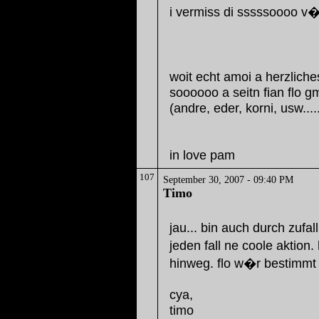
i vermiss di sssssoooo v
woit echt amoi a herzlich
soooooo a seitn fian flo 
(andre, eder, korni, usw.....
in love pam
107
September 30, 2007 - 09:40 PM
Timo
jau... bin auch durch zufal
jeden fall ne coole aktio
hinweg. flo w�r bestimmt 
cya,
timo