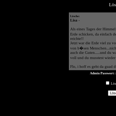
Lös
Lösche:
Lisa
-
Als eines Tages der Himmel 
Erde schicken, da einfach d
reichte!!
Jetzt war die Erde viel zu 
von b�sen Menschen...nich
auch die Guten.....und du wa
voll und du musstest wiede
Flo, i hoff es geht da guad d
Admin Passwort 
Lösc